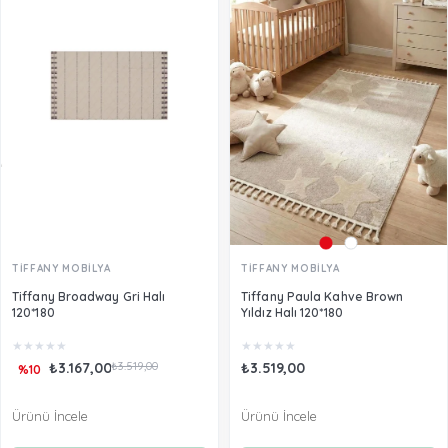
TİFFANY MOBİLYA
TİFFANY MOBİLYA
Tiffany Broadway Gri Halı
Tiffany Paula Kahve Brown
120*180
Yıldız Halı 120*180
★
★
★
★
★
★
★
★
★
★
₺3.167,00
₺3.519,00
₺3.519,00
%10
Ürünü İncele
Ürünü İncele