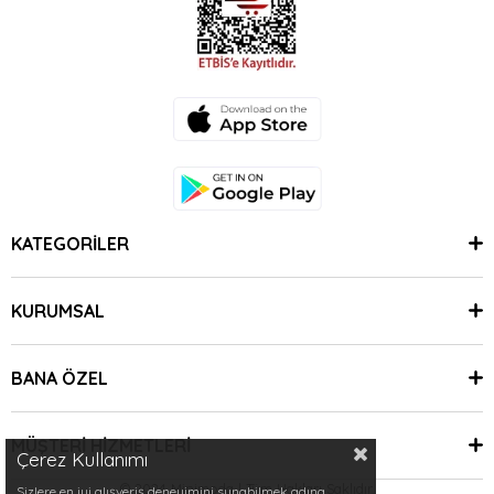
KATEGORİLER
KURUMSAL
BANA ÖZEL
MÜŞTERİ HİZMETLERİ
Çerez Kullanımı
© 2024 Minimoda | Tüm Hakları Saklıdır.
Sizlere en iyi alışveriş deneyimini sunabilmek adına