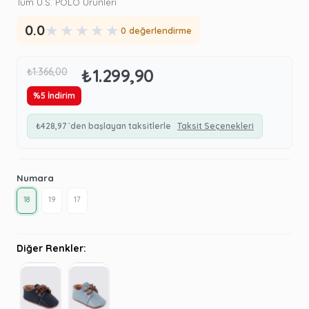
Tüm U.S. POLO Ürünleri
★
★
★
★
★
0.0
0 değerlendirme
₺1.299,90
₺1.366,00
%
5
İndirim
₺428,97
`den başlayan taksitlerle
Taksit Seçenekleri
Numara
18
19
17
Diğer Renkler: