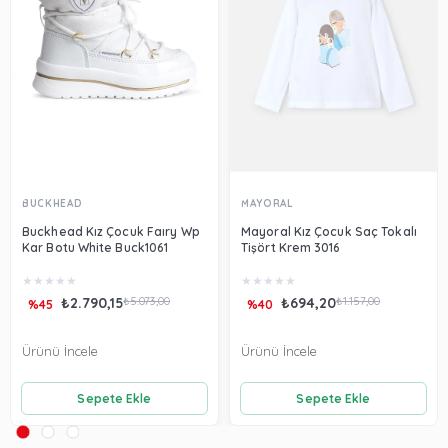
BUCKHEAD
MAYORAL
Buckhead Kız Çocuk Faıry Wp
Mayoral Kız Çocuk Saç Tokalı
Kar Botu White Buck1061
Tişört Krem 3016
★
★
★
★
★
★
★
★
★
★
₺2.790,15
₺5.073,00
₺694,20
₺1.157,00
%45
%40
Ürünü İncele
Ürünü İncele
Sepete Ekle
Sepete Ekle