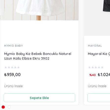
MYMİO BABY
MAYORAL
Mymio Baby Kız Bebek Boncuklu Naturel
Mayoral Kız 
Uzun Kollu Elbise Ekru 3902
★
★
★
★
★
★
★
★
★
★
₺959,00
₺1.02
%40
Ürünü İncele
Ürünü İncele
Sepete Ekle