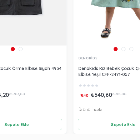
DENOKİDS
Çocuk Örme Elbise Siyah 4934
Denokids Kız Bebek Çocuk Çiç
Elbise Yeşil CFF-24Y1-057
★
★
★
★
★
4,20
₺540,60
₺1.707,00
₺901,00
%40
Ürünü İncele
Sepete Ekle
Sepete Ekle