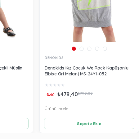
DENOKİDS
ekli Müslin
Denokids Kız Çocuk We Rock Kapüşonlu
Elbise Gri Melanj MS-24Y1-052
★
★
★
★
★
₺479,40
₺799,00
%40
Ürünü İncele
Sepete Ekle