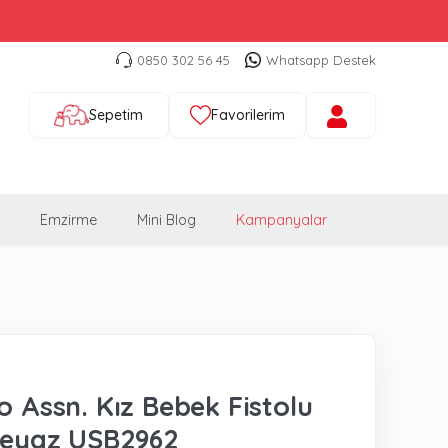
0850 302 56 45
Whatsapp Destek
Sepetim
Favorilerim
Emzirme
Mini Blog
Kampanyalar
lo Assn. Kız Bebek Fistolu
Beyaz USB2962