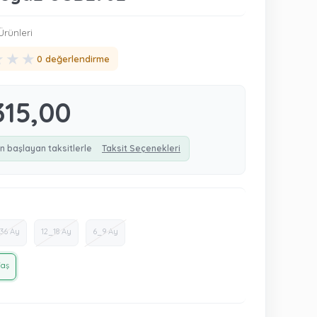
rünleri
★
★
★
0 değerlendirme
315,00
n başlayan taksitlerle
Taksit Seçenekleri
36 Ay
12_18 Ay
6_9 Ay
Yaş