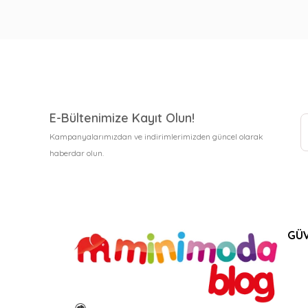
E-Bültenimize Kayıt Olun!
Kampanyalarımızdan ve indirimlerimizden güncel olarak
haberdar olun.
GÜV