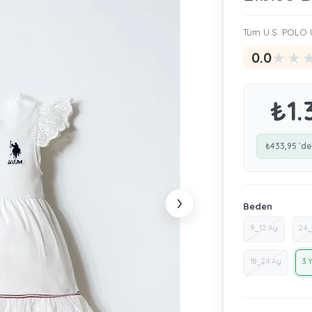
Tüm U.S. POLO Ü
★
★
0.0
₺1.
₺433,95
`de
›
Beden
9_12 Ay
24_
18_24 Ay
3 