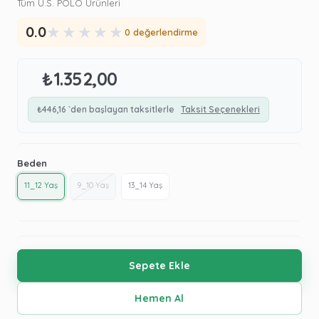
Tüm U.S. POLO Ürünleri
★
★
★
★
★
0.0
0 değerlendirme
₺1.352,00
₺446,16
`den başlayan taksitlerle
Taksit Seçenekleri
Beden
11_12 Yaş
9_10 Yaş
13_14 Yaş