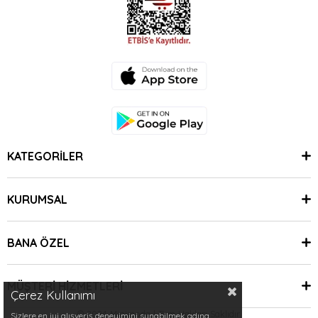
KATEGORİLER
KURUMSAL
BANA ÖZEL
MÜŞTERİ HİZMETLERİ
Çerez Kullanımı
© 2024 Minimoda | Tüm Hakları Saklıdır.
Sizlere en iyi alışveriş deneyimini sunabilmek adına