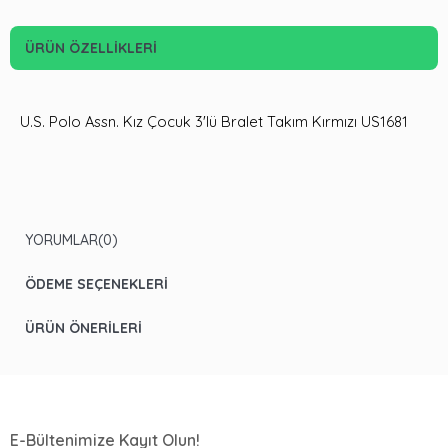
ÜRÜN ÖZELLIKLERI
U.S. Polo Assn. Kız Çocuk 3'lü Bralet Takım Kırmızı US1681
YORUMLAR
(0)
ÖDEME SEÇENEKLERI
ÜRÜN ÖNERILERI
E-Bültenimize Kayıt Olun!