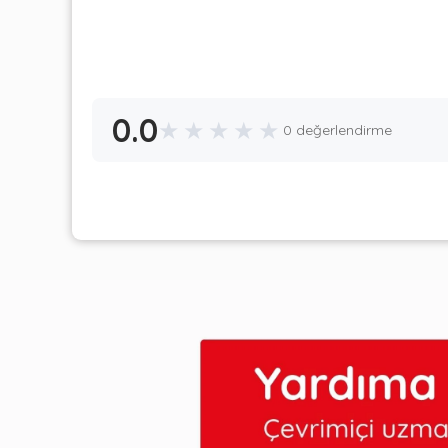
0.0
★
★
★
★
★
0 değerlendirme