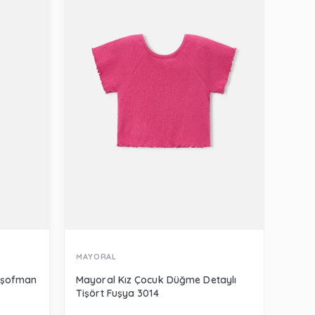
MAYORAL
MERL
Eşofman
Mayoral Kız Çocuk Düğme Detaylı
Merli
Tişört Fuşya 3014
Beya