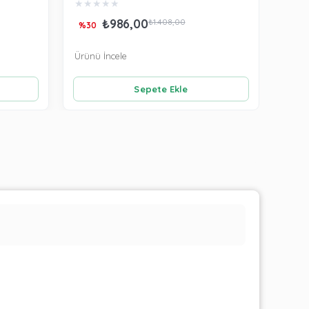
★
★
★
★
★
★
★
₺986,00
₺66
₺1.408,00
%30
Ürünü İncele
Ürünü
Sepete Ekle