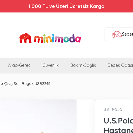
1.000 TL ve Üzeri Ücretsiz Kargo
Sepe
Araç-Gereç
Güvenlik
Bakım-Sağlık
Bebek Odası
ne Çıkış Seti Beyaz USB2245
U.S. POLO
U.S.Pol
Hastane