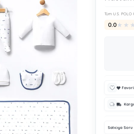
Tüm U.S. POLO Ü
★
★
0.0
Favori
Karg
Satıcıya Soru