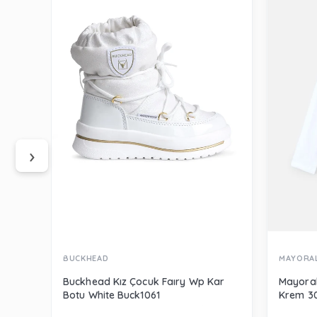
‹
›
BUCKHEAD
MAYORA
Buckhead Kız Çocuk Faıry Wp Kar
Mayoral
Botu White Buck1061
Krem 3