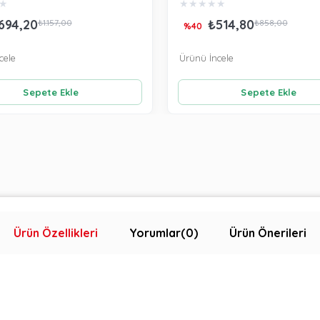
★
★
★
★
★
★
694,20
₺514,80
₺1.157,00
₺858,00
%40
cele
Ürünü İncele
Sepete Ekle
Sepete Ekle
Ürün Özellikleri
Yorumlar
(0)
Ürün Önerileri