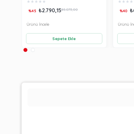
★
★
★
★
★
★
★
★
★
₺2.790,15
₺
₺5.073,00
%45
%40
Ürünü İncele
Ürünü İn
Sepete Ekle