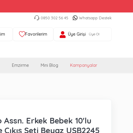
0850 302 56 45
Whatsapp Destek
tim
Favorilerim
Üye Girişi
Üye Ol
Emzirme
Mini Blog
Kampanyalar
o Assn. Erkek Bebek 10'lu
 Çıkış Seti Beyaz USB2245