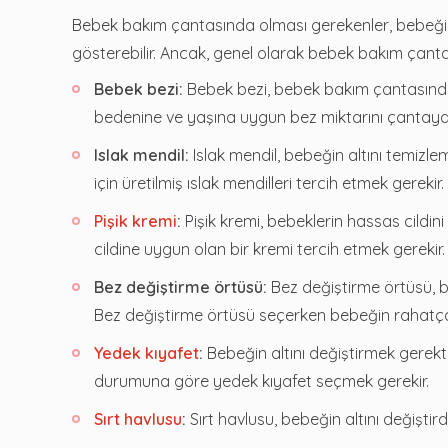
Bebek bakım çantasında olması gerekenler, bebeğin y
gösterebilir. Ancak, genel olarak bebek bakım çant
Bebek bezi:
Bebek bezi, bebek bakım çantasında
bedenine ve yaşına uygun bez miktarını çantaya
Islak mendil:
Islak mendil, bebeğin altını temizlem
için üretilmiş ıslak mendilleri tercih etmek gerekir.
Pişik kremi
:
Pişik kremi, bebeklerin hassas cildini
cildine uygun olan bir kremi tercih etmek gerekir.
Bez değiştirme örtüsü:
Bez değiştirme örtüsü, be
Bez değiştirme örtüsü seçerken bebeğin rahatça 
Yedek kıyafet
:
Bebeğin altını değiştirmek gerek
durumuna göre yedek kıyafet seçmek gerekir.
Sırt havlusu
:
Sırt havlusu, bebeğin altını değiştird