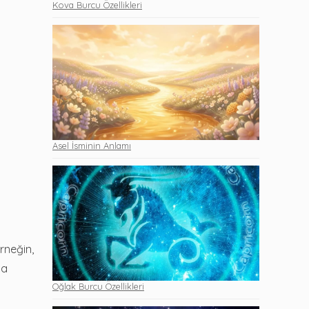
Kova Burcu Özellikleri
Asel İsminin Anlamı
rneğin,
ya
Oğlak Burcu Özellikleri