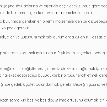
aşına, ihtiyaçlarına ve dışarıda geçirilecek süreye göre deği
asında bulunması gereken temel malzemeler şunlardır:
 bulunması gereken en önemli malzemelerden biridir. Bebeği
 koymak gerekir.
ek, elleri ve yüzünu silmek gibi durumlarda kullanılır. Hassas cil
 pişiklerden korumak için kullanılır. Pişik kremi seçerken bebeği
beğin altını değiştirmek için temiz bir zemin sağlamak için kulla
hareket edebileceği büyüklükte bir örtüyü tercih etmek gerek
tiğinde yedek kıyafet bulundurmak gerekir. Bebeğin yaşına ve
ikten sonra kirli bezi ve bez değiştirme örtüsünü koymak için kul