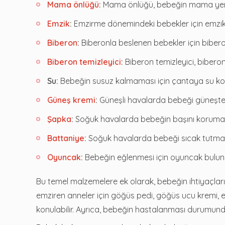
Mama önlüğü
:
Mama önlüğü, bebeğin mama yerken k
Emzik
:
Emzirme dönemindeki bebekler için emzik
Biberon
:
Biberonla beslenen bebekler için biber
Biberon temizleyici
:
Biberon temizleyici, biberonu
Su:
Bebeğin susuz kalmaması için çantaya su ko
Güneş kremi
:
Güneşli havalarda bebeği güneşte
Şapka
:
Soğuk havalarda bebeğin başını korumak
Battaniye
:
Soğuk havalarda bebeği sıcak tutmak
Oyuncak
:
Bebeğin eğlenmesi için oyuncak bulun
Bu temel malzemelere ek olarak, bebeğin ihtiyaçla
emziren anneler için göğüs pedi, göğüs ucu kremi,
konulabilir. Ayrıca, bebeğin hastalanması durumunda 