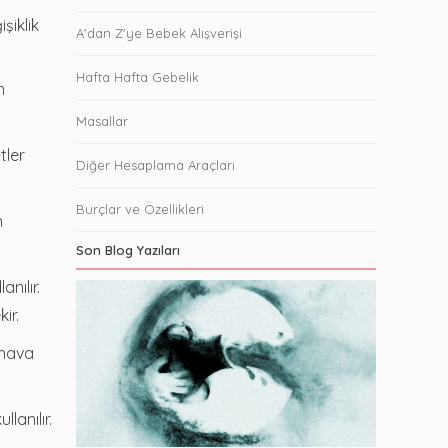
şiklik
A'dan Z'ye Bebek Alışverişi
Hafta Hafta Gebelik
n
Masallar
tler
Diğer Hesaplama Araçları
Burçlar ve Özellikleri
n
Son Blog Yazıları
nılır.
ir.
 hava
lanılır.