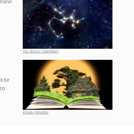
ntanın
Yay Burcu Özellikleri
i bir
ıza
Klasik Masallar