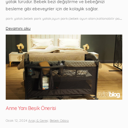
yatak türüdür. Bebek bezi değiştirme ve bebeğinizi
besleme gibi ebeveynler için de kolaylık sağlar.
p
ark yatak,bebek park yatak,oyun parkı,bebek oyun alanı,katlanabilir park yatak,taşınabilir park yatak,park yatak nedir,bebek yatakları,seyahat park yatağı,fileli park yatak,bebek uyku alanı,güvenli bebek yatağı,çok amaçlı bebek yatağı,yenidoğan park yatak,çocuk park yatağı
Devamını oku
Anne Yanı Beşik Önerisi
Ocak 12, 2024
Araç & Gereç
Bebek Odası