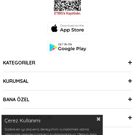
KATEGORİLER
KURUMSAL
BANA ÖZEL
MÜŞTERİ HİZMETLERİ
Çerez Kullanımı
Sizlere en iyi alışveriş deneyimini sunabilmek adına
© 2024 Minimoda | Tüm Hakları Saklıdır.
sitemizde çerezler(cookies) kullanmaktayız. Detaylı bilgi