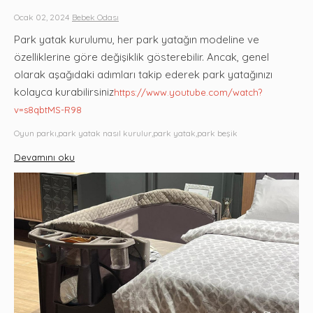
Ocak 02, 2024
Bebek Odası
Park yatak kurulumu, her park yatağın modeline ve
özelliklerine göre değişiklik gösterebilir. Ancak, genel
olarak aşağıdaki adımları takip ederek park yatağınızı
kolayca kurabilirsiniz
https://www.youtube.com/watch?
v=s8qbtMS-R98
Oyun parkı,park yatak nasıl kurulur,park yatak,park beşik
Devamını oku