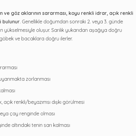
in ve göz aklarının sararması, koyu renkli idrar, açık renkli
i bulunur
. Genellikle doğumdan sonraki 2. veya 3. günde
nin yükselmesiyle oluşur. Sarılık yukarıdan aşağıya doğru
göbek ve bacaklara doğru ilerler.
ararması
 uyanmakta zorlanması
kalması
açık renkli/beyazımsı dışkı görülmesi
 veya çay renginde olması
inde altındaki tenin sarı kalması