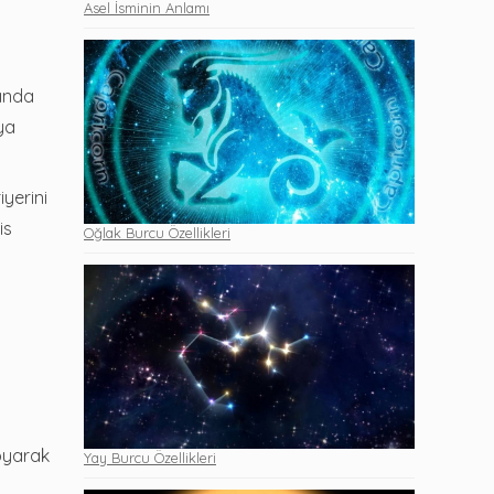
Asel İsminin Anlamı
sında
ya
iyerini
is
Oğlak Burcu Özellikleri
yarak
Yay Burcu Özellikleri