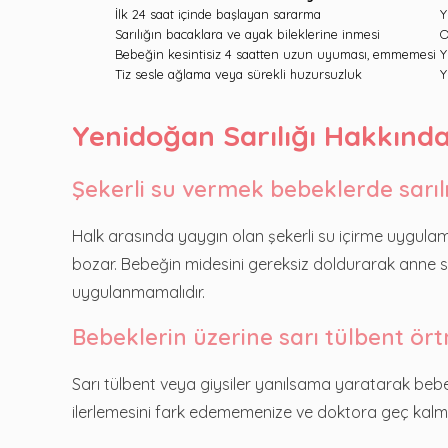
İlk 24 saat içinde başlayan sararma
Y
Sarılığın bacaklara ve ayak bileklerine inmesi
O
Bebeğin kesintisiz 4 saatten uzun uyuması, emmemesi
Y
Tiz sesle ağlama veya sürekli huzursuzluk
Y
Yenidoğan Sarılığı Hakkında
Şekerli su vermek bebeklerde sarılı
Halk arasında yaygın olan şekerli su içirme uygulam
bozar. Bebeğin midesini gereksiz doldurarak anne sütü
uygulanmamalıdır.
Bebeklerin üzerine sarı tülbent örtm
Sarı tülbent veya giysiler yanılsama yaratarak bebeğ
ilerlemesini fark edememenize ve doktora geç kalmanı