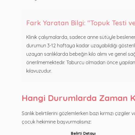
Fark Yaratan Bilgi: "Topuk Testi ve
Klinik çalışmalarda, sadece anne sütüyle beslenen 
durumun 3-12 haftaya kadar uzayabildiği gösteril
uzayan sarılıklarda bebeğin kilo alımı ve genel sa
önerilmemektedir. Taburcu olmadan önce yapılan t
kılavuzudur.
Hangi Durumlarda Zaman K
Sarılık belirtilerini gözlemlerken bazı kırmızı çizgile
çocuk hekimine başvurmalısınız:
Belirti Detayı