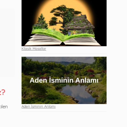
Klasik Masallar
z?
ilen
Aden İsminin Anlamı