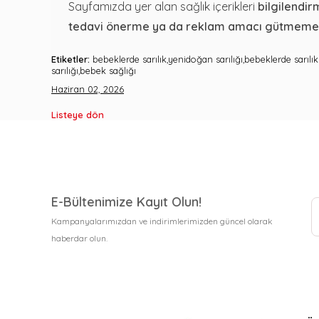
Sayfamızda yer alan sağlık içerikleri
bilgilendi
tedavi önerme ya da reklam amacı gütmemek
Etiketler:
bebeklerde sarılık,yenidoğan sarılığı,bebeklerde sarılı
sarılığı,bebek sağlığı
Haziran 02, 2026
Listeye dön
E-Bültenimize Kayıt Olun!
Kampanyalarımızdan ve indirimlerimizden güncel olarak
haberdar olun.