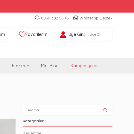
0850 302 56 45
Whatsapp Destek
tim
Favorilerim
Üye Girişi
Üye Ol
Emzirme
Mini Blog
Kampanyalar
Kategoriler
Beslenme