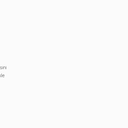
sini
kle