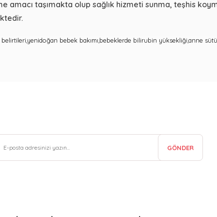
rme amacı taşımakta olup sağlık hizmeti sunma, teşhis koy
tedir.
k belirtileri,yenidoğan bebek bakımı,bebeklerde bilirubin yüksekliği,anne süt
GÖNDER