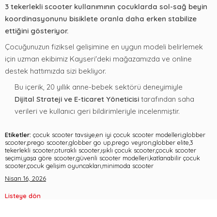
3 tekerlekli scooter kullanımının çocuklarda sol-sağ beyin
koordinasyonunu bisiklete oranla daha erken stabilize
ettiğini gösteriyor.
Çocuğunuzun fiziksel gelişimine en uygun modeli belirlemek
için uzman ekibimiz Kayseri'deki mağazamızda ve online
destek hattımızda sizi bekliyor.
Bu içerik, 20 yıllık anne-bebek sektörü deneyimiyle
Dijital Strateji ve E-ticaret Yöneticisi
tarafından saha
verileri ve kullanıcı geri bildirimleriyle incelenmiştir.
Etiketler:
çocuk scooter tavsiye,en iyi çocuk scooter modelleri,globber
scooter,prego scooter,globber go up,prego veyron,globber elite,3
tekerlekli scooter,oturaklı scooter,ışıklı çocuk scooter,çocuk scooter
seçimi,yaşa göre scooter,güvenli scooter modelleri,katlanabilir çocuk
scooter,çocuk gelişim oyuncakları,minimoda scooter
Nisan 16, 2026
Listeye dön