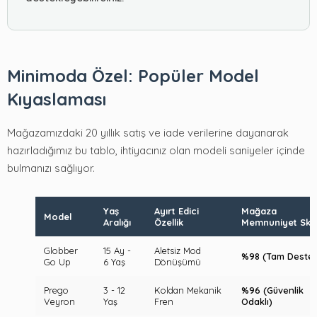
Minimoda Özel: Popüler Model
Kıyaslaması
Mağazamızdaki 20 yıllık satış ve iade verilerine dayanarak
hazırladığımız bu tablo, ihtiyacınız olan modeli saniyeler içinde
bulmanızı sağlıyor.
Yaş
Ayırt Edici
Mağaza
Model
Aralığı
Özellik
Memnuniyet Sko
Globber
15 Ay -
Aletsiz Mod
%98 (Tam Destek
Go Up
6 Yaş
Dönüşümü
Prego
3 - 12
Koldan Mekanik
%96 (Güvenlik
Veyron
Yaş
Fren
Odaklı)