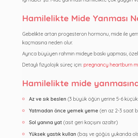
Hamilelikte Mide Yanması N
Gebelikte artan progesteron hormonu, mide ile yeme
kaçmasına neden olur.
Ayrıca büyüyen rahmin mideye baskı yapması, özelli
Detaylı fizyolojik süreç için:
pregnancy heartburn 
Hamilelikte mide yanmasına
Az ve sık beslen
(3 büyük öğün yerine 5-6 küçü
Yatmadan önce yemek yeme
(en az 2-3 saat b
Sol yanına yat
(asit geri kaçışını azaltır)
Yüksek yastık kullan
(baş ve göğüs yukarıda ol