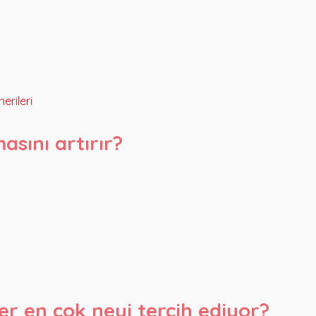
erileri
sını artırır?
er en çok neyi tercih ediyor?