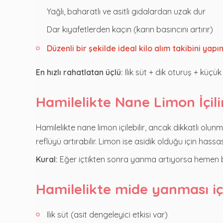
Yağlı, baharatlı ve asitli gıdalardan uzak dur
Dar kıyafetlerden kaçın (karın basıncını artırır)
Düzenli bir şekilde ideal kilo alım takibini yapı
En hızlı rahatlatan üçlü:
Ilık süt + dik oturuş + küçük
Hamilelikte Nane Limon İçili
Hamilelikte nane limon içilebilir, ancak dikkatli olu
reflüyü artırabilir. Limon ise asidik olduğu için hass
Kural:
Eğer içtikten sonra yanma artıyorsa hemen bı
Hamilelikte mide yanması için
Ilık süt (asit dengeleyici etkisi var)