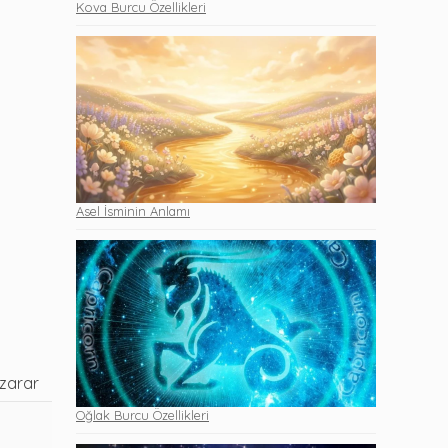
Kova Burcu Özellikleri
Asel İsminin Anlamı
 zarar
Oğlak Burcu Özellikleri