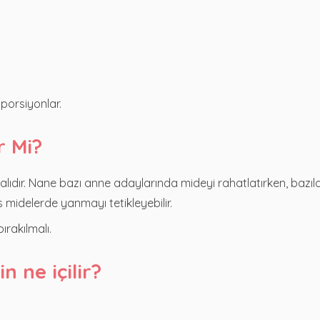
n
 porsiyonlar.
r Mi?
nmalıdır. Nane bazı anne adaylarında mideyi rahatlatırken, bazıl
as midelerde yanmayı tetikleyebilir.
rakılmalı.
 ne içilir?