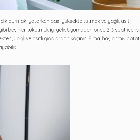
dik durmak, yatarken başı yüksekte tutmak ve yağlı, asitli
 gibi besinler tüketmek iyi gelir. Uyumadan önce 2-3 saat içeris
en, yağlı ve asitli gıdalardan kaçının. Elma, haşlanmış patat
yabilir.