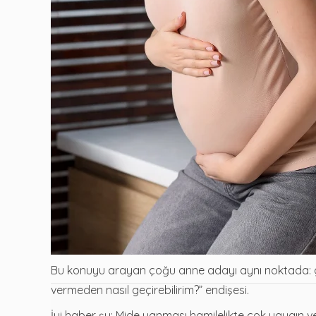
Bu konuyu arayan çoğu anne adayı aynı noktada: gö
vermeden nasıl geçirebilirim?” endişesi.
İyi haber şu: Mide yanması hamilelikte çok yaygın ve