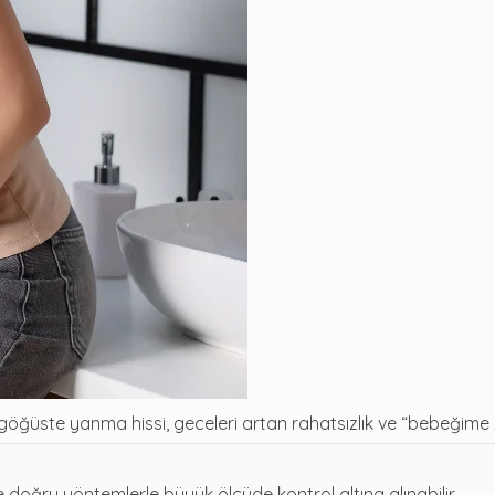
ğüste yanma hissi, geceleri artan rahatsızlık ve “bebeğime
 doğru yöntemlerle büyük ölçüde kontrol altına alınabilir.