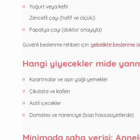
Yoğurt veya kefir
Zencefil çayı (hafif ve ölçülü)
Papatya çayı (doktor onayıyla)
Güvenli beslenme rehberi için:
gebelikte beslenme ön
Hangi yiyecekler mide yanma
Kızartmalar ve aşırı yağlı yemekler
Çikolata ve kafein
Asitli içecekler
Domates ve narenciye (bazı hassasiyetlerde)
Minimoda saha verisi: Annel