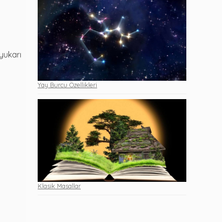
yukarı
Yay Burcu Özellikleri
Klasik Masallar