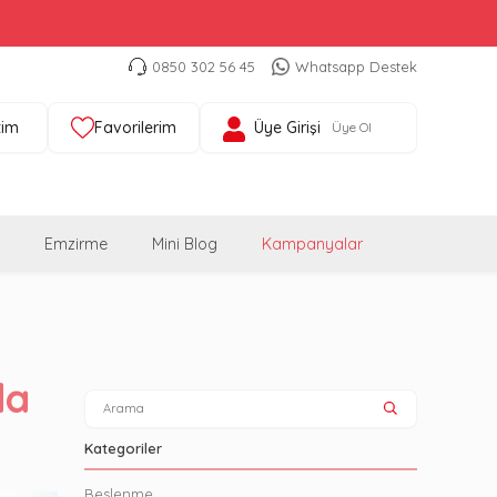
0850 302 56 45
Whatsapp Destek
tim
Favorilerim
Üye Girişi
Üye Ol
Emzirme
Mini Blog
Kampanyalar
da
Kategoriler
Beslenme