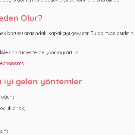
eden Olur?
k borusu arasındaki kapakçığı gevşetir. Bu da mide asidinin 
kle son trimesterde yanmayı artırır.
mechanisms
 iyi gelen yöntemler
k öğün)
oşluk bırak)
sun)