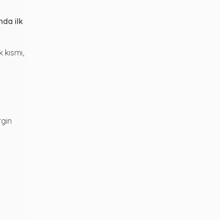
da ilk
 kısmı,
rgin