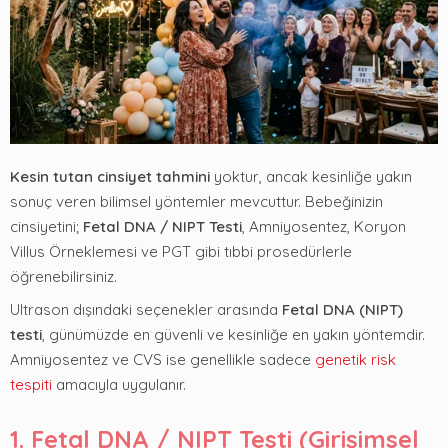
Kesin tutan cinsiyet tahmini
yoktur, ancak kesinliğe yakın
sonuç veren bilimsel yöntemler mevcuttur. Bebeğinizin
cinsiyetini;
Fetal DNA / NIPT Testi
, Amniyosentez, Koryon
Villus Örneklemesi ve PGT gibi tıbbi prosedürlerle
öğrenebilirsiniz.
Ultrason dışındaki seçenekler arasında
Fetal DNA (NIPT)
testi
, günümüzde en güvenli ve kesinliğe en yakın yöntemdir.
Amniyosentez ve CVS ise genellikle sadece
genetik risk
tespiti
amacıyla uygulanır.
1. Fetal DNA / NIPT Testi (Girişimsel