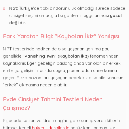
Not:
Türkiye'de tıbbi bir zorunluluk olmadığı sürece sadece
cinsiyet seçimi amacıyla bu yöntemin uygulanması
yasal
değildir
.
Fark Yaratan Bilgi: "Kaybolan İkiz" Yanılgısı
NIPT testlerinde nadiren de olsa yaşanan yanılma payı
genellikle
"Vanishing Twin" (Kaybolan İkiz)
fenomeninden
kaynaklanır. Eğer gebeliğin başlangıcında var olan bir erkek
embriyo gelişimini durdurduysa, plasentadan anne kanına
geçen Y kromozomları, yaşayan bebek kız olsa bile sonucun
"erkek" çıkmasına neden olabilir.
Evde Cinsiyet Tahmini Testleri Neden
Çalışmaz?
Piyasada satılan ve idrar rengine göre sonuç veren kitlerin
bilimsel temeli
hakemli dergilerde
henüz kanıtlanmamıştır.