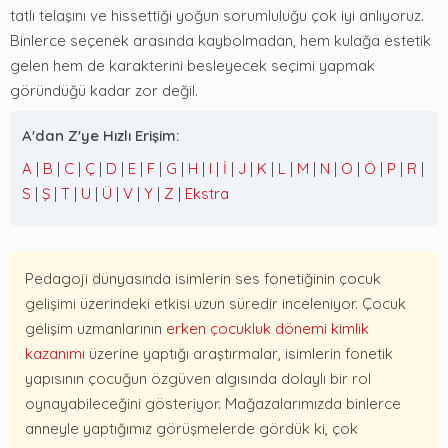
tatlı telaşını ve hissettiği yoğun sorumluluğu çok iyi anlıyoruz.
Binlerce seçenek arasında kaybolmadan, hem kulağa estetik
gelen hem de karakterini besleyecek seçimi yapmak
göründüğü kadar zor değil.
A'dan Z'ye Hızlı Erişim:
A
|
B
|
C
|
Ç
|
D
|
E
|
F
|
G
|
H
|
I
|
İ
|
J
|
K
|
L
|
M
|
N
|
O
|
Ö
|
P
|
R
|
S
|
Ş
|
T
|
U
|
Ü
|
V
|
Y
|
Z
|
Ekstra
Pedagoji dünyasında isimlerin ses fonetiğinin çocuk
gelişimi üzerindeki etkisi uzun süredir inceleniyor. Çocuk
gelişim uzmanlarının
erken çocukluk dönemi kimlik
kazanımı
üzerine yaptığı araştırmalar, isimlerin fonetik
yapısının çocuğun özgüven algısında dolaylı bir rol
oynayabileceğini gösteriyor. Mağazalarımızda binlerce
anneyle yaptığımız görüşmelerde gördük ki, çok