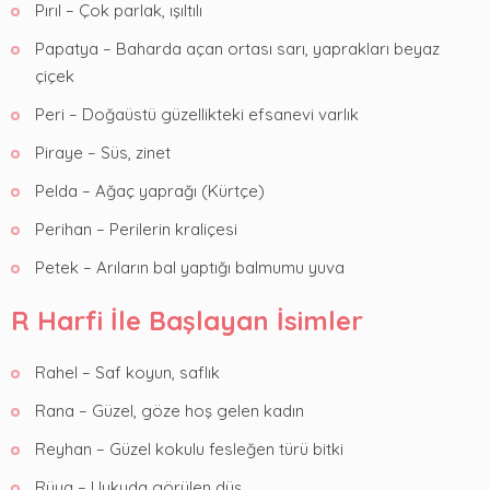
Pırıl – Çok parlak, ışıltılı
Papatya – Baharda açan ortası sarı, yaprakları beyaz
çiçek
Peri – Doğaüstü güzellikteki efsanevi varlık
Piraye – Süs, zinet
Pelda – Ağaç yaprağı (Kürtçe)
Perihan – Perilerin kraliçesi
Petek – Arıların bal yaptığı balmumu yuva
R Harfi İle Başlayan İsimler
Rahel – Saf koyun, saflık
Rana – Güzel, göze hoş gelen kadın
Reyhan – Güzel kokulu fesleğen türü bitki
Rüya – Uykuda görülen düş