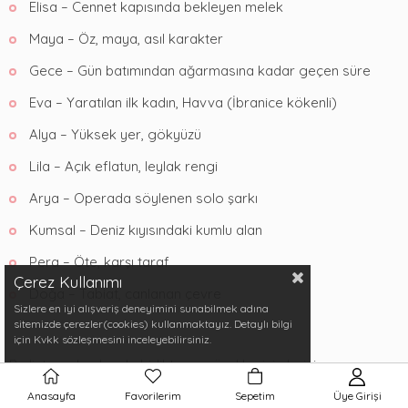
Elisa – Cennet kapısında bekleyen melek
Maya – Öz, maya, asıl karakter
Gece – Gün batımından ağarmasına kadar geçen süre
Eva – Yaratılan ilk kadın, Havva (İbranice kökenli)
Alya – Yüksek yer, gökyüzü
Lila – Açık eflatun, leylak rengi
Arya – Operada söylenen solo şarkı
Kumsal – Deniz kıyısındaki kumlu alan
Pera – Öte, karşı taraf
Çerez Kullanımı
Doğa – Tabiat, canlanan çevre
Sizlere en iyi alışveriş deneyimini sunabilmek adına
sitemizde çerezler(cookies) kullanmaktayız. Detaylı bilgi
için Kvkk sözleşmesini inceleyebilirsiniz.
Bu liste, anlamlarıyla birlikte en güzel kız isimlerini
keşfetmenize yardımcı olurken,
en
havalı kız isimleri
Anasayfa
Favorilerim
Sepetim
Üye Girişi