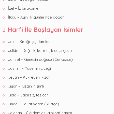
İzel – İz bırakan el
İlkay – Ayın ilk günlerinde doğan
J Harfi İle Başlayan İsimler
Jale – Kırağı, çiy damlası
Jülide – Dağınık, karmaşık saçlı güzel
Janset – Güneşin doğuşu (Çerkezce)
Jasmin – Yasemin çiçeği
Jeyan – Kükreyen, kızan
Jiyan – Kızgın, hışımlı
Jilda – Sabırsız, tez canlı
Jinda – Hayat veren (Kürtçe)
Jalehan – Çiğ damlası gibi saf hanım