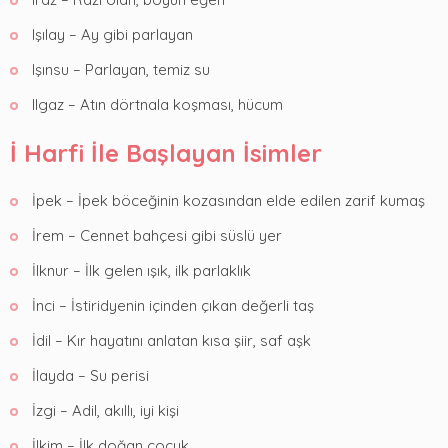
Işılay – Ay gibi parlayan
Işınsu – Parlayan, temiz su
Ilgaz – Atın dörtnala koşması, hücum
İ Harfi İle Başlayan İsimler
İpek – İpek böceğinin kozasından elde edilen zarif kumaş
İrem – Cennet bahçesi gibi süslü yer
İlknur – İlk gelen ışık, ilk parlaklık
İnci – İstiridyenin içinden çıkan değerli taş
İdil – Kır hayatını anlatan kısa şiir, saf aşk
İlayda – Su perisi
İzgi – Adil, akıllı, iyi kişi
İlkim – İlk doğan çocuk