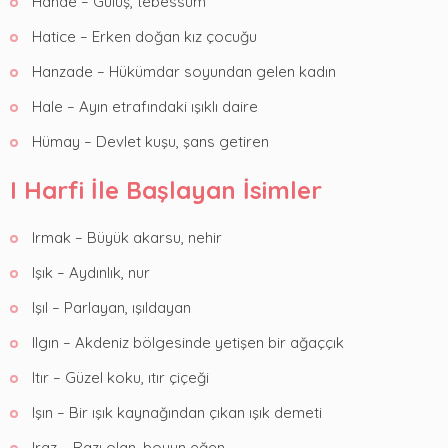
Hande – Gülüş, tebessüm
Hatice – Erken doğan kız çocuğu
Hanzade – Hükümdar soyundan gelen kadın
Hale – Ayın etrafındaki ışıklı daire
Hümay – Devlet kuşu, şans getiren
I Harfi İle Başlayan İsimler
Irmak – Büyük akarsu, nehir
Işık – Aydınlık, nur
Işıl – Parlayan, ışıldayan
Ilgın – Akdeniz bölgesinde yetişen bir ağaççık
Itır – Güzel koku, ıtır çiçeği
Işın – Bir ışık kaynağından çıkan ışık demeti
Iraz – Razı olan, boyun eğen