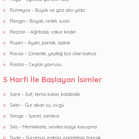
Rumeysa – Büyük ve göz alıcı yıldız
Rengin – Boyalı, renkli, süslü
Rezzan – Ağırbaşlı, vakur kadın
Ruşen – Aydın, parlak, aşikar
Ravza – Çimenlik, yeşilliği bol olan bahçe
Rasha – Ceylan yavrusu
S Harfi İle Başlayan İsimler
Sare – Saf, temiz kalan, kalabalık
Selin – Gür akan su, övgü
Simge – İşaret, sembol
Sıla – Memlekete, sevilen kişiye kavuşma
Sude – Sürülmüş, ezilmiş, parlatılmış toprak