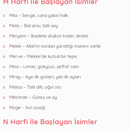
M Harfi İle Başlayan İsimler
Mila – Sevgili, cana yakın halk
Melis – Bal arısı, tatlı şey
Meryem – İbadete düşkün kadın, dindar
Melek – Allah'ın nurdan yarattığı manevi varlık
Merve – Mekke'de kutsal bir tepe
Mina – Liman, gökyüzü, şeffaf cam
Miray – Ayın ilk günleri, yılın ilk ayları
Melisa – Tatlı dilli, oğul otu
Mihrimah – Güneş ve ay
Müge – İnci çiçeği
N Harfi İle Başlayan İsimler