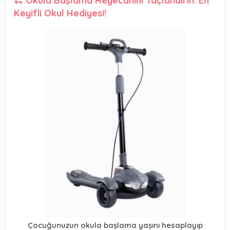
🛴 Okula Başlama Heyecanını Taçlandırın: En
Keyifli Okul Hediyesi!
Çocuğunuzun okula başlama yaşını hesaplayıp