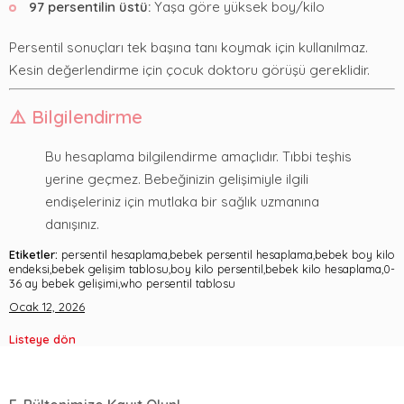
97 persentilin üstü:
Yaşa göre yüksek boy/kilo
Persentil sonuçları tek başına tanı koymak için kullanılmaz.
Kesin değerlendirme için çocuk doktoru görüşü gereklidir.
⚠️ Bilgilendirme
Bu hesaplama bilgilendirme amaçlıdır. Tıbbi teşhis
yerine geçmez. Bebeğinizin gelişimiyle ilgili
endişeleriniz için mutlaka bir sağlık uzmanına
danışınız.
Etiketler:
persentil hesaplama,bebek persentil hesaplama,bebek boy kilo
endeksi,bebek gelişim tablosu,boy kilo persentil,bebek kilo hesaplama,0-
36 ay bebek gelişimi,who persentil tablosu
Ocak 12, 2026
Listeye dön