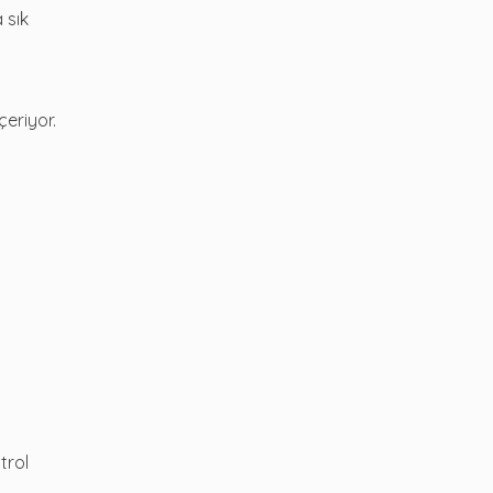
 sık
çeriyor.
trol