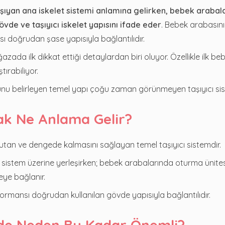
aşıyan ana iskelet sistemi anlamına gelirken, bebek arabal
vde ve taşıyıcı iskelet yapısını ifade eder
. Bebek arabasın
ı doğrudan şase yapısıyla bağlantılıdır.
da ilk dikkat ettiği detaylardan biri oluyor. Özellikle ilk be
tırabiliyor.
unu belirleyen temel yapı çoğu zaman görünmeyen taşıyıcı sis
ak Ne Anlama Gelir?
tutan ve dengede kalmasını sağlayan temel taşıyıcı sistemdir.
 sistem üzerine yerleşirken; bebek arabalarında oturma ünites
ye bağlanır.
formansı doğrudan kullanılan gövde yapısıyla bağlantılıdır.
de Neden Bu Kadar Önemli?