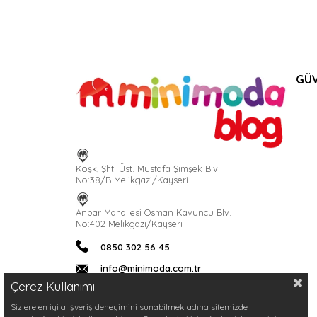
GÜV
Köşk, Şht. Üst. Mustafa Şimşek Blv.
No:38/B Melikgazi/Kayseri
Anbar Mahallesi Osman Kavuncu Blv.
No:402 Melikgazi/Kayseri
0850 302 56 45
info@minimoda.com.tr
Çerez Kullanımı
Sizlere en iyi alışveriş deneyimini sunabilmek adına sitemizde