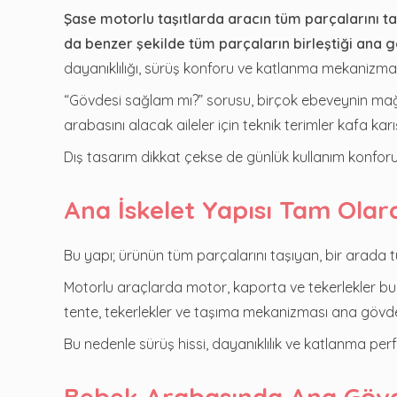
Şase motorlu taşıtlarda aracın tüm parçalarını t
da benzer şekilde tüm parçaların birleştiği ana gö
dayanıklılığı, sürüş konforu ve katlanma mekanizmas
“Gövdesi sağlam mı?” sorusu, birçok ebeveynin mağaza
arabasını alacak aileler için teknik terimler kafa karış
Dış tasarım dikkat çekse de günlük kullanım konfor
Ana İskelet Yapısı Tam Olar
Bu yapı; ürünün tüm parçalarını taşıyan, bir arada 
Motorlu araçlarda motor, kaporta ve tekerlekler bu
tente, tekerlekler ve taşıma mekanizması ana gövde
Bu nedenle sürüş hissi, dayanıklılık ve katlanma per
Bebek Arabasında Ana Göv