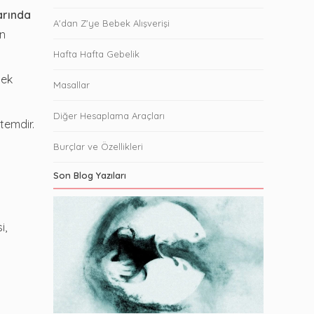
arında
A'dan Z'ye Bebek Alışverişi
ın
Hafta Hafta Gebelik
bek
Masallar
Diğer Hesaplama Araçları
temdir.
Burçlar ve Özellikleri
Son Blog Yazıları
i,