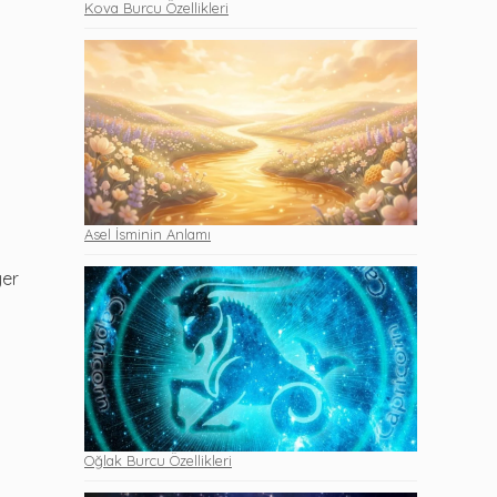
Kova Burcu Özellikleri
Asel İsminin Anlamı
yer
Oğlak Burcu Özellikleri