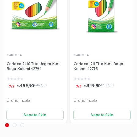
CARİOCA
CARİOCA
Carioca 24'lü Tita Üçgen Kuru
Carioca 12'li Tita Kuru Boya
Boya Kalemi 42794
Kalemi 42793
★
★
★
★
★
★
★
★
★
★
₺459,90
₺469,90
₺349,90
₺359,90
%2
%3
Ürünü İncele
Ürünü İncele
Sepete Ekle
Sepete Ekle