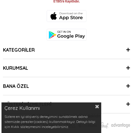
KATEGORİLER
KURUMSAL
BANA ÖZEL
MÜŞTERİ HİZMETLERİ
Çerez Kullanımı
© 2024 Minimoda | Tüm Hakları Saklıdır.
Sizlere en iyi alışveriş deneyimini sunabilmek adına
sitemizde çerezler(cookies) kullanmaktayız. Detaylı bilgi
için Kvkk sözleşmesini inceleyebilirsiniz.