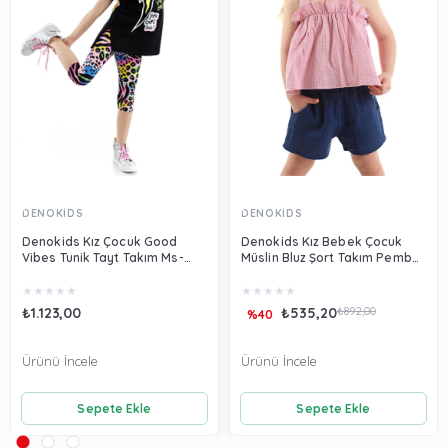
DENOKİDS
DENOKİDS
Denokids Kız Çocuk Good
Denokids Kız Bebek Çocuk
Vibes Tunik Tayt Takım Ms-
Müslin Bluz Şort Takım Pembe
23Y1-020
CFF-24Y1-055
★
★
★
★
★
★
★
★
★
★
₺1.123,00
₺535,20
₺892,00
%40
Ürünü İncele
Ürünü İncele
Sepete Ekle
Sepete Ekle