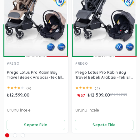
PREGO
PREGO
Prego Lotus Pro Kabin Boy
Prego Lotus Pro Kabin Boy
Travel Bebek Arabası -Tek Elle
Travel Bebek Arabası -Tek Elle
Katlanır-Hafif -UV Tenteli -
Katlanır-Hafif -UV Tenteli -
Yağmurluk-Örtü-Kılıf Kahve
Yağmurluk-Örtü-Kılıf Füme
★
★
★
★
★
★
★
★
★
★
(4)
(3)
₺12.599,00
₺12.599,00
₺19.999,00
%37
Ürünü İncele
Ürünü İncele
Sepete Ekle
Sepete Ekle