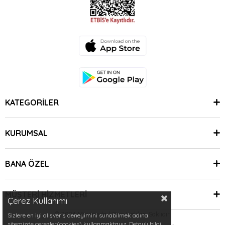
KATEGORİLER
KURUMSAL
BANA ÖZEL
MÜŞTERİ HİZMETLERİ
Çerez Kullanımı
© 2024 Minimoda | Tüm Hakları Saklıdır.
Sizlere en iyi alışveriş deneyimini sunabilmek adına
sitemizde çerezler(cookies) kullanmaktayız. Detaylı bilgi