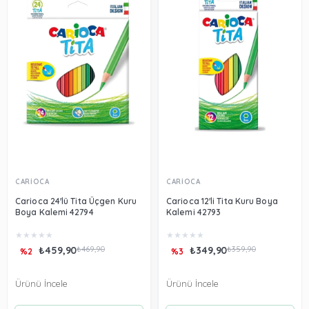
CARİOCA
CARİOCA
Carioca 24'lü Tita Üçgen Kuru
Carioca 12'li Tita Kuru Boya
Boya Kalemi 42794
Kalemi 42793
★
★
★
★
★
★
★
★
★
★
₺459,90
₺469,90
₺349,90
₺359,90
%2
%3
Ürünü İncele
Ürünü İncele