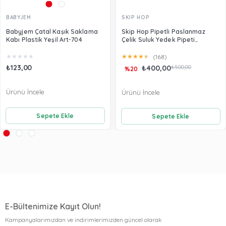
BABYJEM
SKIP HOP
Babyjem Çatal Kaşık Saklama
Skip Hop Pipetli Paslanmaz
Kabı Plastik Yeşil Art-704
Çelik Suluk Yedek Pipeti
9L940110
★
★
★
★
★
★
★
★
★
★
(168)
₺123,00
₺400,00
₺500,00
%20
Ürünü İncele
Ürünü İncele
Sepete Ekle
Sepete Ekle
E-Bültenimize Kayıt Olun!
Kampanyalarımızdan ve indirimlerimizden güncel olarak