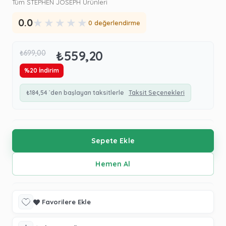
Tüm STEPHEN JOSEPH Ürünleri
★
★
★
★
★
0.0
0 değerlendirme
₺559,20
₺699,00
%
20
İndirim
₺184,54
`den başlayan taksitlerle
Taksit Seçenekleri
Favorilere Ekle