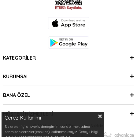
KATEGORİLER
KURUMSAL
BANA ÖZEL
MÜŞTERİ HİZMETLERİ
Çerez Kullanımı
© 2024 Minimoda | Tüm Hakları Saklıdır.
Sizlere en iyi alışveriş deneyimini sunabilmek adına
sitemizde çerezler(cookies) kullanmaktayız. Detaylı bilgi
için Kvkk sözleşmesini inceleyebilirsiniz.