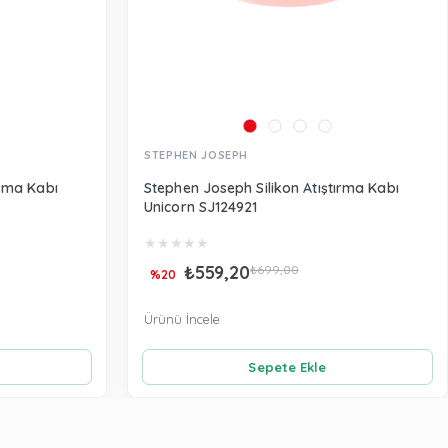
STEPHEN JOSEPH
ırma Kabı
Stephen Joseph Silikon Atıştırma Kabı
Unicorn SJ124921
★
★
★
★
★
₺559,20
₺699,00
%20
Ürünü İncele
Sepete Ekle