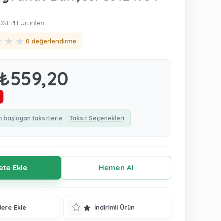
SEPH Ürünleri
★
★
★
0 değerlendirme
₺559,20
n başlayan taksitlerle
Taksit Seçenekleri
lere Ekle
İndirimli Ürün