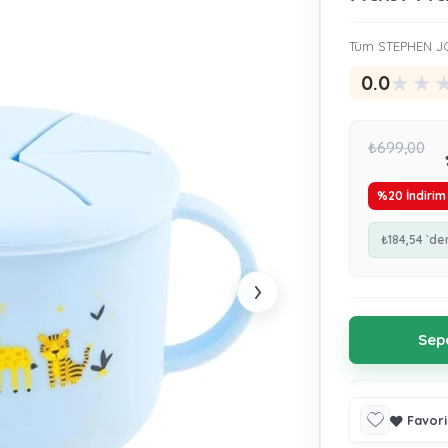
Tüm STEPHEN JO
★
★
0.0
₺699,00
%
20
İndirim
₺184,54
`de
›
Favori