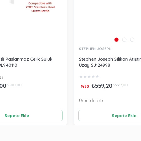
STEPHEN JOSEPH
tli Paslanmaz Çelik Suluk
Stephen Joseph Silikon Atışt
9L940110
Uzay SJ124998
★
★
★
★
★
8)
00
₺559,20
₺500,00
₺699,00
%20
Ürünü İncele
Sepete Ekle
Sepete Ekle