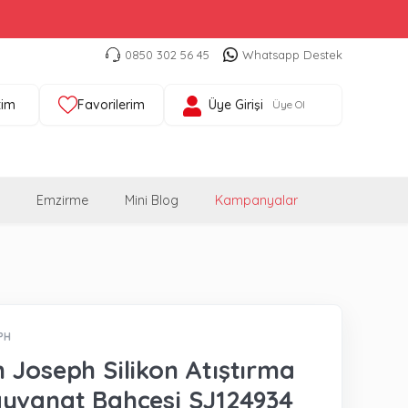
0850 302 56 45
Whatsapp Destek
tim
Favorilerim
Üye Girişi
Üye Ol
Emzirme
Mini Blog
Kampanyalar
PH
 Joseph Silikon Atıştırma
yvanat Bahçesi SJ124934