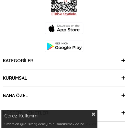
KATEGORİLER
KURUMSAL
BANA ÖZEL
MÜŞTERİ HİZMETLERİ
Çerez Kullanımı
Sizlere en iyi alışveriş deneyimini sunabilmek adına
© 2024 Minimoda | Tüm Hakları Saklıdır.