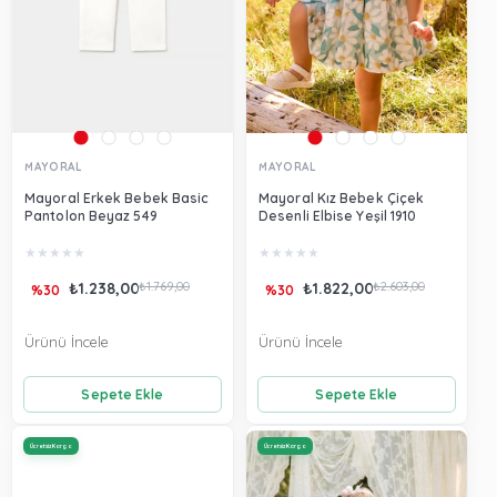
MAYORAL
MAYORAL
Mayoral Erkek Bebek Basic
Mayoral Kız Bebek Çiçek
Pantolon Beyaz 549
Desenli Elbise Yeşil 1910
★
★
★
★
★
★
★
★
★
★
₺1.238,00
₺1.769,00
₺1.822,00
₺2.603,00
%30
%30
Ürünü İncele
Ürünü İncele
Sepete Ekle
Sepete Ekle
Ücretsiz Kargo
Ücretsiz Kargo