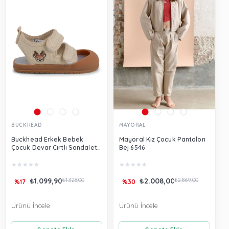
BUCKHEAD
MAYORAL
Buckhead Erkek Bebek
Mayoral Kız Çocuk Pantolon
Çocuk Devar Cırtlı Sandalet
Bej 6546
Bej Buck4488
★
★
★
★
★
★
★
★
★
★
₺1.099,90
₺1.328,00
₺2.008,00
₺2.869,00
%17
%30
Ürünü İncele
Ürünü İncele