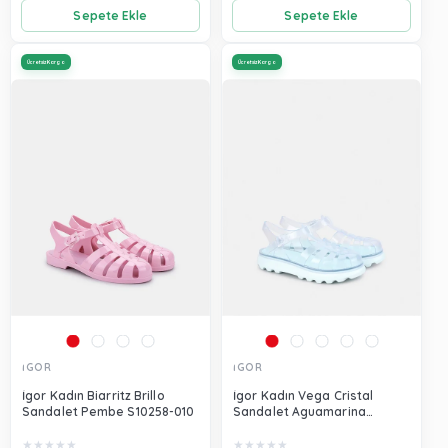
Sepete Ekle
Sepete Ekle
Ücretsiz Kargo
Ücretsiz Kargo
İGOR
İGOR
İgor Kadın Biarritz Brillo
İgor Kadın Vega Cristal
Sandalet Pembe S10258-010
Sandalet Aguamarina
S10361-011
★
★
★
★
★
★
★
★
★
★