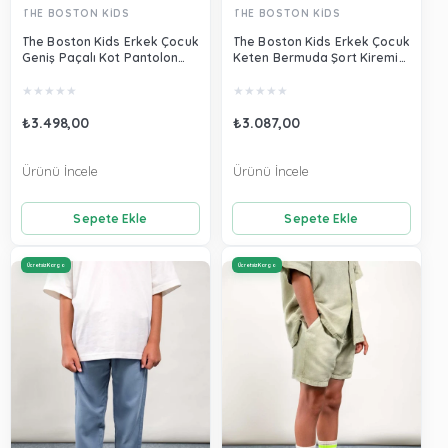
THE BOSTON KİDS
THE BOSTON KİDS
The Boston Kids Erkek Çocuk
The Boston Kids Erkek Çocuk
Geniş Paçalı Kot Pantolon
Keten Bermuda Şort Kiremit
Mavi 6575
6224
★
★
★
★
★
★
★
★
★
★
₺3.498,00
₺3.087,00
Ürünü İncele
Ürünü İncele
Sepete Ekle
Sepete Ekle
Ücretsiz Kargo
Ücretsiz Kargo