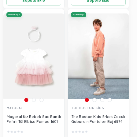
Sepete Ekle
Sepete Ekle
Ücretsiz Kargo
Ücretsiz Kargo
MAYORAL
THE BOSTON KİDS
Mayoral Kız Bebek Saç Bantlı
The Boston Kids Erkek Çocuk
Fırfırlı Tül Elbise Pembe 1601
Gabardin Pantolon Bej 6574
★
★
★
★
★
★
★
★
★
★