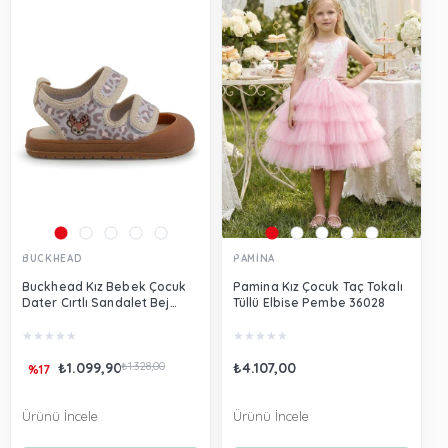
BUCKHEAD
PAMİNA
Buckhead Kız Bebek Çocuk
Pamina Kız Çocuk Taç Tokalı
Dater Cırtlı Sandalet Bej
Tüllü Elbise Pembe 36028
Buck4486
★
★
★
★
★
★
★
★
★
★
₺1.099,90
₺1.328,00
₺4.107,00
%17
Ürünü İncele
Ürünü İncele