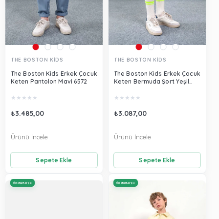
THE BOSTON KİDS
THE BOSTON KİDS
The Boston Kids Erkek Çocuk
The Boston Kids Erkek Çocuk
Keten Pantolon Mavi 6572
Keten Bermuda Şort Yeşil
6224
★
★
★
★
★
★
★
★
★
★
₺3.485,00
₺3.087,00
Ürünü İncele
Ürünü İncele
Sepete Ekle
Sepete Ekle
Ücretsiz Kargo
Ücretsiz Kargo