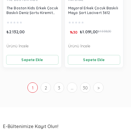
The Boston Kids Erkek Çocuk
Mayoral Erkek Çocuk Baskılı
Baskılı Deniz Şortu Kiremit
Mayo Şort Lacivert 3612
6693
★
★
★
★
★
★
★
★
★
★
₺2.132,00
₺1.091,00
₺1.558,00
%30
Ürünü İncele
Ürünü İncele
Sepete Ekle
Sepete Ekle
1
2
3
...
30
>
E-Bültenimize Kayıt Olun!