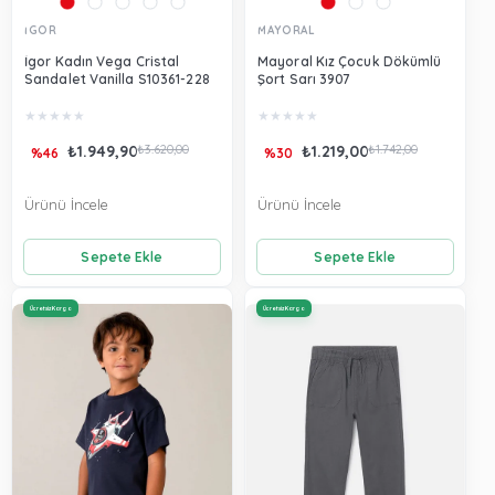
İGOR
MAYORAL
İgor Kadın Vega Cristal
Mayoral Kız Çocuk Dökümlü
Sandalet Vanilla S10361-228
Şort Sarı 3907
★
★
★
★
★
★
★
★
★
★
₺1.949,90
₺3.620,00
₺1.219,00
₺1.742,00
%46
%30
Ürünü İncele
Ürünü İncele
Sepete Ekle
Sepete Ekle
Ücretsiz Kargo
Ücretsiz Kargo