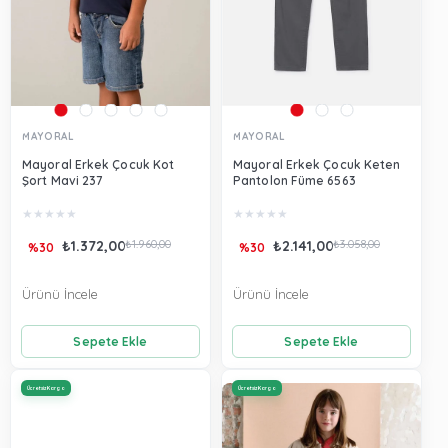
MAYORAL
MAYORAL
Mayoral Erkek Çocuk Kot
Mayoral Erkek Çocuk Keten
Şort Mavi 237
Pantolon Füme 6563
★
★
★
★
★
★
★
★
★
★
₺1.372,00
₺1.960,00
₺2.141,00
₺3.058,00
%30
%30
Ürünü İncele
Ürünü İncele
Sepete Ekle
Sepete Ekle
Ücretsiz Kargo
Ücretsiz Kargo