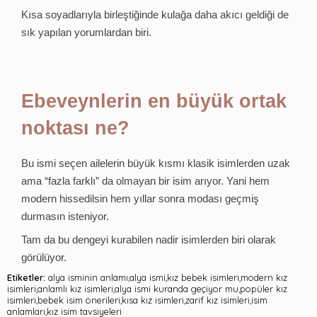
Kısa soyadlarıyla birleştiğinde kulağa daha akıcı geldiği de
sık yapılan yorumlardan biri.
Ebeveynlerin en büyük ortak
noktası ne?
Bu ismi seçen ailelerin büyük kısmı klasik isimlerden uzak
ama “fazla farklı” da olmayan bir isim arıyor. Yani hem
modern hissedilsin hem yıllar sonra modası geçmiş
durmasın isteniyor.
Tam da bu dengeyi kurabilen nadir isimlerden biri olarak
görülüyor.
Etiketler:
alya isminin anlamı,alya ismi,kız bebek isimleri,modern kız
isimleri,anlamlı kız isimleri,alya ismi kuranda geçiyor mu,popüler kız
isimleri,bebek isim önerileri,kısa kız isimleri,zarif kız isimleri,isim
anlamları,kız isim tavsiyeleri